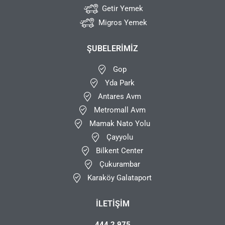
Getir Yemek
Migros Yemek
ŞUBELERIMIZ
Gop
Yda Park
Antares Avm
Metromall Avm
Mamak Nato Yolu
Çayyolu
Bilkent Center
Çukurambar
Karaköy Galataport
İLETIŞIM
444 2 975