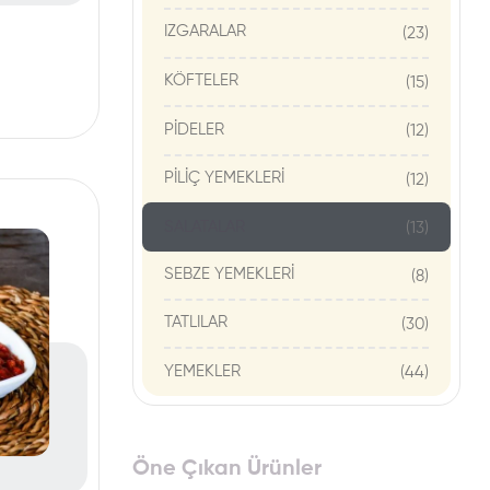
IZGARALAR
(23)
KÖFTELER
(15)
PİDELER
(12)
PİLİÇ YEMEKLERİ
(12)
SALATALAR
(13)
SEBZE YEMEKLERİ
(8)
TATLILAR
(30)
YEMEKLER
(44)
Öne Çıkan Ürünler