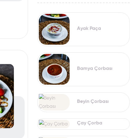
Ayak Paça
Bamya Çorbası
Beyin Çorbası
Çay Çorba