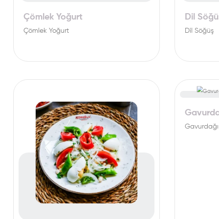
Çömlek Yoğurt
Dil Söğü
Çömlek Yoğurt
Dil Söğüş
Gavurda
Gavurdağı 