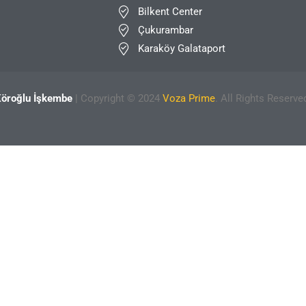
Bilkent Center
Çukurambar
Karaköy Galataport
öroğlu İşkembe
| Copyright © 2024
Voza Prime
. All Rights Reserve