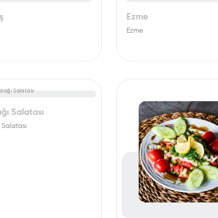
ş
Ezme
Ezme
ğı Salatası
Salatası