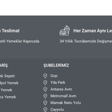
ı Teslimat
Her Zaman Aynı Le
etli Yemekler Kapınızda
34 Yıllık Tecrübemizle Değişm
ARIŞ
ŞUBELERIMIZ
Gop
k Sepeti
Yda Park
dyol Yemek
Antares Avm
r Yemek
Metromall Avm
os Yemek
Mamak Nato Yolu
Çayyolu