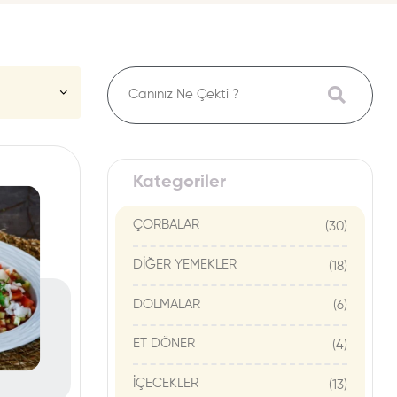
Kategoriler
ÇORBALAR
(30)
DİĞER YEMEKLER
(18)
DOLMALAR
(6)
ET DÖNER
(4)
İÇECEKLER
(13)