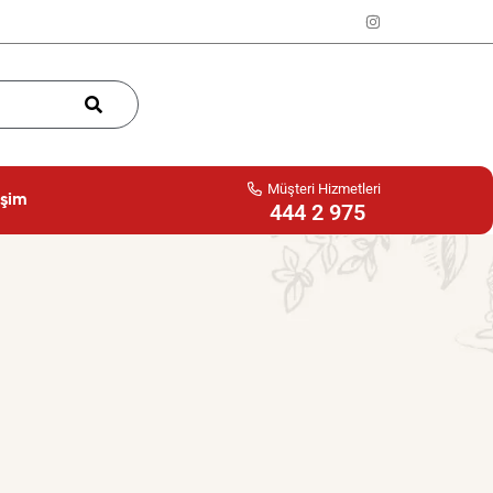
Müşteri Hizmetleri
işim
444 2 975