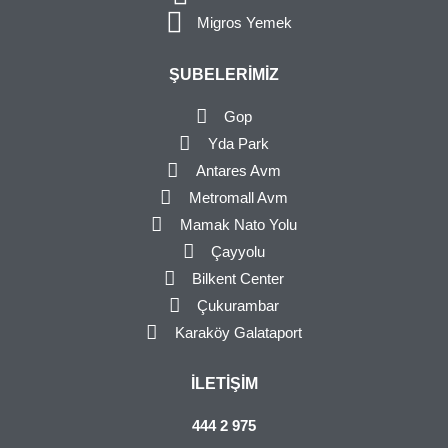
Migros Yemek
ŞUBELERIMIZ
Gop
Yda Park
Antares Avm
Metromall Avm
Mamak Nato Yolu
Çayyolu
Bilkent Center
Çukurambar
Karaköy Galataport
İLETIŞIM
444 2 975