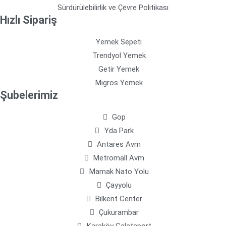
Sürdürülebilirlik ve Çevre Politikası
Hızlı Sipariş
Yemek Sepeti
Trendyol Yemek
Getir Yemek
Migros Yemek
Şubelerimiz
Gop
Yda Park
Antares Avm
Metromall Avm
Mamak Nato Yolu
Çayyolu
Bilkent Center
Çukurambar
Karaköy Galataport