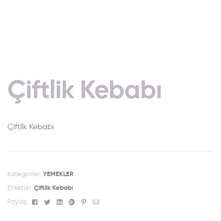
Çiftlik Kebabı
Çiftlik Kebabı
Kategoriler:
YEMEKLER
Etiketler:
Çiftlik Kebabı
Facebook
Twitter
Linkedin
Google+
Pinterest
Email
Paylaş: