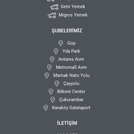
Getir Yemek
Migros Yemek
ŞUBELERIMIZ
Gop
Yda Park
Antares Avm
Metromall Avm
Mamak Nato Yolu
Çayyolu
Bilkent Center
Çukurambar
Karaköy Galataport
İLETIŞIM