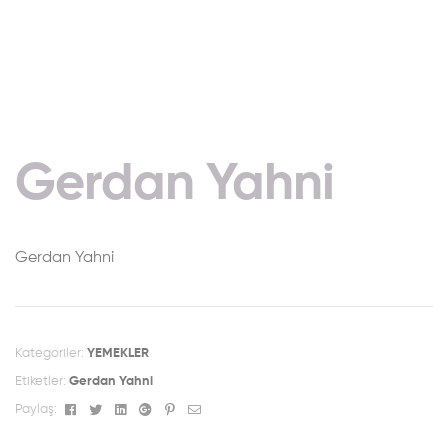
Gerdan Yahni
Gerdan Yahni
Kategoriler:
YEMEKLER
Etiketler:
Gerdan Yahni
Facebook
Twitter
Linkedin
Google+
Pinterest
Email
Paylaş: