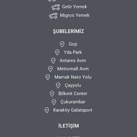
Getir Yemek
Migros Yemek
ŞUBELERIMIZ
Gop
Yda Park
Antares Avm
Metromall Avm
Mamak Nato Yolu
Çayyolu
Bilkent Center
Çukurambar
Karaköy Galataport
İLETIŞIM