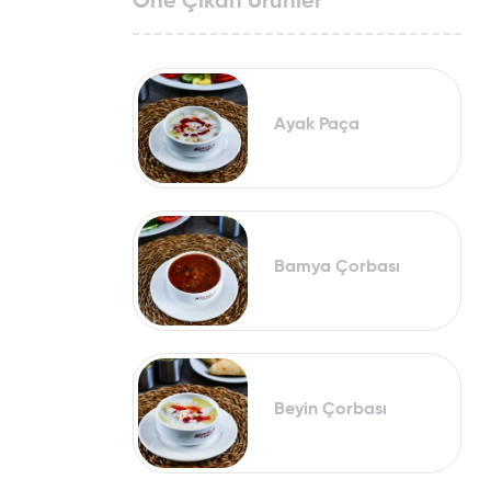
Öne Çıkan Ürünler
Ayak Paça
Bamya Çorbası
Beyin Çorbası