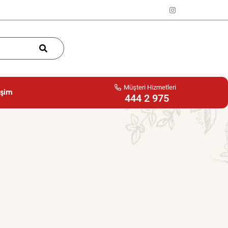
Müşteri Hizmetleri
işim
444 2 975