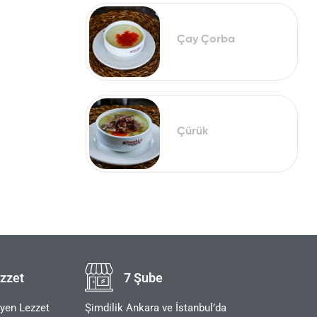
Çay Çorba
Çürük
zzet
7 Şube
eyen Lezzet
Şimdilik Ankara ve İstanbul’da