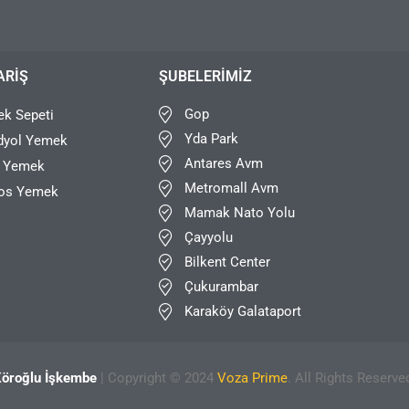
ARIŞ
ŞUBELERIMIZ
Gop
k Sepeti
Yda Park
dyol Yemek
Antares Avm
r Yemek
Metromall Avm
os Yemek
Mamak Nato Yolu
Çayyolu
Bilkent Center
Çukurambar
Karaköy Galataport
öroğlu İşkembe
| Copyright © 2024
Voza Prime
. All Rights Reserve