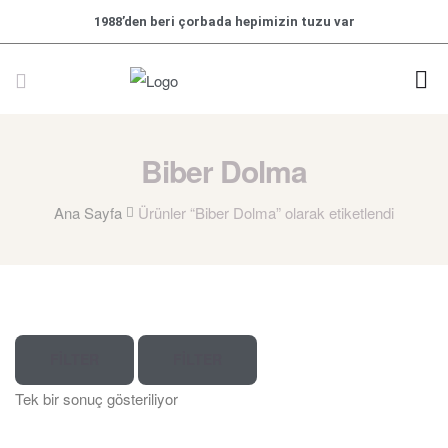
1988’den beri çorbada hepimizin tuzu var
Biber Dolma
Ana Sayfa
Ürünler “Biber Dolma” olarak etiketlendi
FILTER
FILTER
Tek bir sonuç gösteriliyor