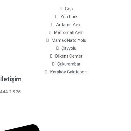
Gop
Yda Park
Antares Avm
Metromall Avm
Mamak Nato Yolu
Çayyolu
Bilkent Center
Çukurambar
Karaköy Galataport
İletişim
444 2 975
Çalışma Saatleri: 24 Saat Hizmetinizdeyiz