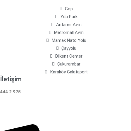
Gop
Yda Park
Antares Avm
Metromall Avm
Mamak Nato Yolu
Çayyolu
Bilkent Center
Çukurambar
Karaköy Galataport
İletişim
444 2 975
Çalışma Saatleri: 24 Saat Hizmetinizdeyiz