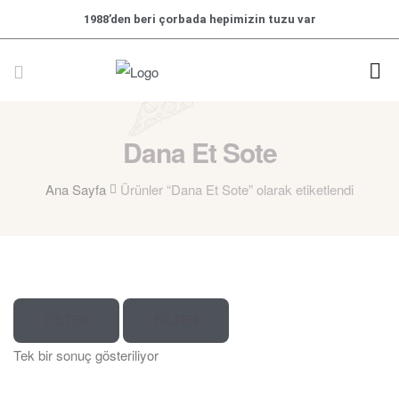
1988’den beri çorbada hepimizin tuzu var
Dana Et Sote
Ana Sayfa
Ürünler “Dana Et Sote” olarak etiketlendi
FILTER
FILTER
Tek bir sonuç gösteriliyor