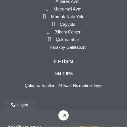
Antares Avm
Metromall Avm
Mamak Nato Yolu
Çayyolu
Bilkent Center
Çukurambar
Karaköy Galataport
İLETIŞIM
444 2 975
Çalışma Saatleri: 24 Saat Hizmetinizdeyiz
İletişim