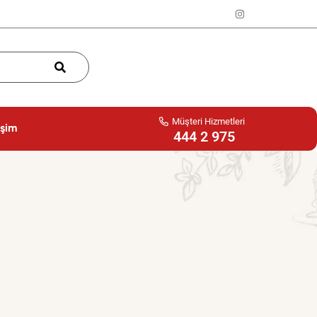
Müşteri Hizmetleri
işim
444 2 975