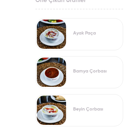
Öne Çıkan Ürünler
Ayak Paça
Bamya Çorbası
Beyin Çorbası