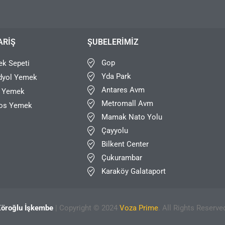
ARIŞ
ŞUBELERIMIZ
Gop
k Sepeti
Yda Park
dyol Yemek
Antares Avm
r Yemek
Metromall Avm
os Yemek
Mamak Nato Yolu
Çayyolu
Bilkent Center
Çukurambar
Karaköy Galataport
öroğlu İşkembe
| Copyright © 2024
Voza Prime
. All Rights Reserve