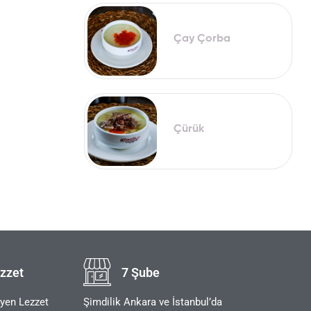
Çay Çorba
Çürük
zzet
7 Şube
eyen Lezzet
Şimdilik Ankara ve İstanbul’da