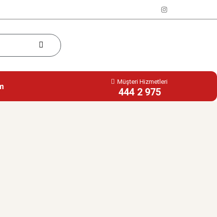
Müşteri Hizmetleri
im
444 2 975