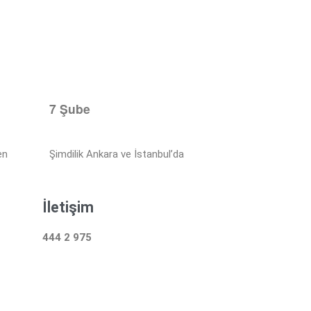
7 Şube
en
Şimdilik Ankara ve İstanbul’da
İletişim
444 2 975
Çalışma Saatleri: 24 Saat Hizmetinizdeyiz