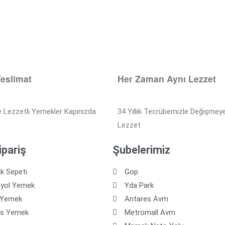
Teslimat
Her Zaman Aynı Lezzet
e Lezzetli Yemekler Kapınızda
34 Yıllık Tecrübemizle Değişmey
Lezzet
ipariş
Şubelerimiz
k Sepeti
Gop
dyol Yemek
Yda Park
 Yemek
Antares Avm
os Yemek
Metromall Avm