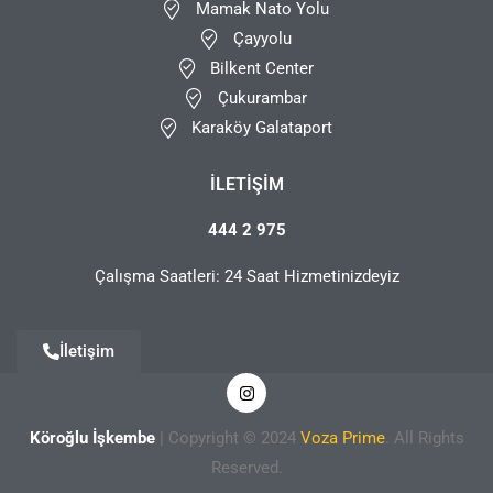
Mamak Nato Yolu
Çayyolu
Bilkent Center
Çukurambar
Karaköy Galataport
İLETIŞIM
444 2 975
Çalışma Saatleri: 24 Saat Hizmetinizdeyiz
İletişim
Köroğlu İşkembe
| Copyright © 2024
Voza Prime
. All Rights
Reserved.