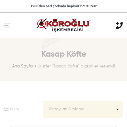
1988’den beri çorbada hepimizin tuzu var
Kasap Köfte
Ana Sayfa
Ürünler “Kasap Köfte” olarak etiketlendi
FILTER