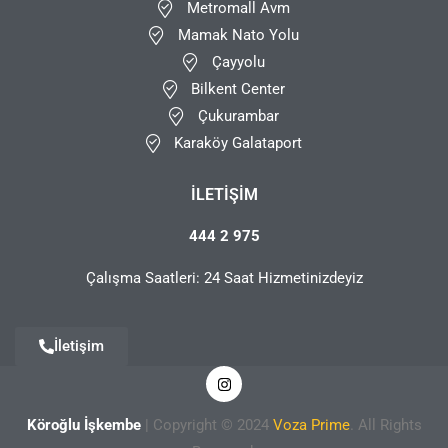
Metromall Avm
Mamak Nato Yolu
Çayyolu
Bilkent Center
Çukurambar
Karaköy Galataport
İLETIŞIM
444 2 975
Çalışma Saatleri: 24 Saat Hizmetinizdeyiz
İletişim
Köroğlu İşkembe
| Copyright © 2024
Voza Prime
. All Rights