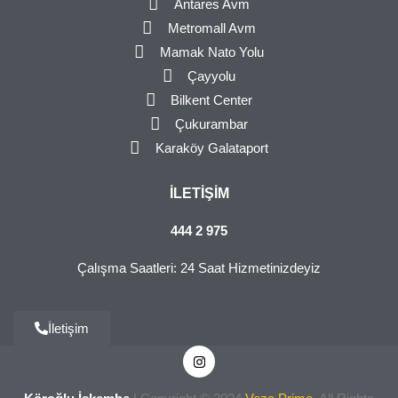
Antares Avm
Metromall Avm
Mamak Nato Yolu
Çayyolu
Bilkent Center
Çukurambar
Karaköy Galataport
İLETIŞIM
444 2 975
Çalışma Saatleri: 24 Saat Hizmetinizdeyiz
İletişim