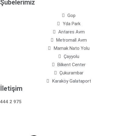
Şubelerimiz
Gop
Yda Park
Antares Avm
Metromall Avm
Mamak Nato Yolu
Çayyolu
Bilkent Center
Çukurambar
Karaköy Galataport
İletişim
444 2 975
Çalışma Saatleri: 24 Saat Hizmetinizdeyiz