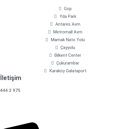
Gop
Yda Park
Antares Avm
Metromall Avm
Mamak Nato Yolu
Çayyolu
Bilkent Center
Çukurambar
Karaköy Galataport
İletişim
444 2 975
Çalışma Saatleri: 24 Saat Hizmetinizdeyiz