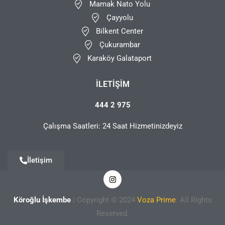
Mamak Nato Yolu
Çayyolu
Bilkent Center
Çukurambar
Karaköy Galataport
İLETIŞIM
444 2 975
Çalışma Saatleri: 24 Saat Hizmetinizdeyiz
İletişim
Köroğlu İşkembe
| Copyright © 2024
Voza Prime
. All Rights
Reserved.