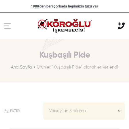
1988’den beri çorbada hepimizin tuzu var
Kuşbaşılı Pide
Ana Sayfa
Ürünler “Kuşbaşılı Pide” olarak etiketlendi
FILTER