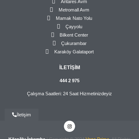
Antares Avm
Metromall Avm
Mamak Nato Yolu
Çayyolu
Bilkent Center
Çukurambar
Karaköy Galataport
İLETIŞIM
444 2 975
Çalışma Saatleri: 24 Saat Hizmetinizdeyiz
İletişim