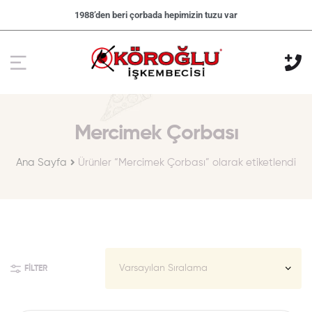
1988’den beri çorbada hepimizin tuzu var
Mercimek Çorbası
Ana Sayfa
Ürünler “Mercimek Çorbası” olarak etiketlendi
FILTER