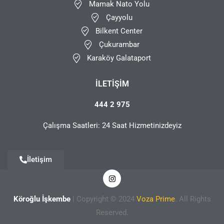
Mamak Nato Yolu
Çayyolu
Bilkent Center
Çukurambar
Karaköy Galataport
İLETIŞIM
444 2 975
Çalışma Saatleri: 24 Saat Hizmetinizdeyiz
İletişim
Köroğlu İşkembe
| Copyright © 2024
Voza Prime
. All Rights
Reserved.