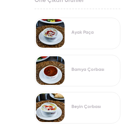
Öne Çıkan Ürünler
Ayak Paça
Bamya Çorbası
Beyin Çorbası