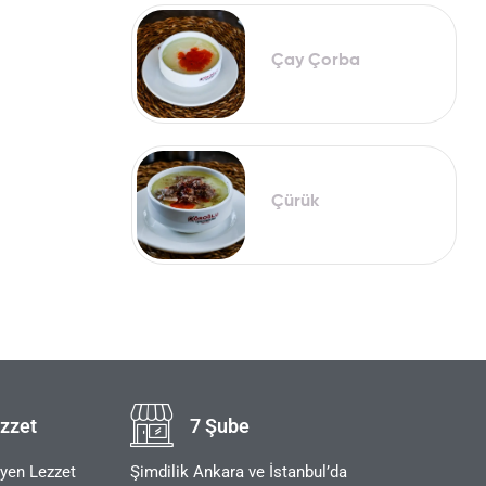
Çay Çorba
Çürük
zzet
7 Şube
eyen Lezzet
Şimdilik Ankara ve İstanbul’da