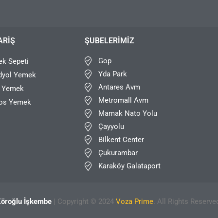
ARIŞ
ŞUBELERIMIZ
Gop
k Sepeti
Yda Park
dyol Yemek
Antares Avm
r Yemek
Metromall Avm
os Yemek
Mamak Nato Yolu
Çayyolu
Bilkent Center
Çukurambar
Karaköy Galataport
öroğlu İşkembe
| Copyright © 2024
Voza Prime
. All Rights Reserve