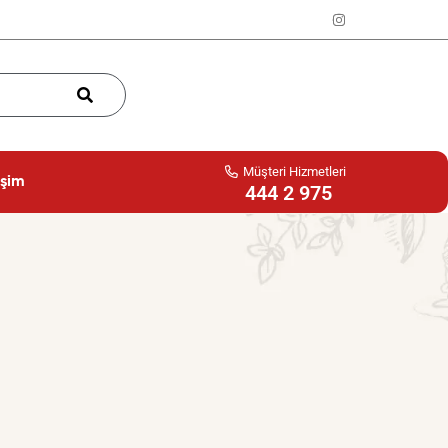
Müşteri Hizmetleri
işim
444 2 975