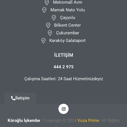
Metromall Avm
Mamak Nato Yolu
Çayyolu
Bilkent Center
Çukurambar
Karaköy Galataport
İLETIŞIM
444 2 975
Çalışma Saatleri: 24 Saat Hizmetinizdeyiz
İletişim
Köroğlu İşkembe
| Copyright © 2024
Voza Prime
. All Rights