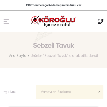
1988’den beri çorbada hepimizin tuzu var
Sebzeli Tavuk
Ana Sayfa
Ürünler “Sebzeli Tavuk” olarak etiketlendi
FILTER