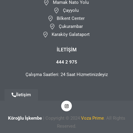
Mamak Nato Yolu
Çayyolu
Bilkent Center
Çukurambar
Karaköy Galataport
İLETIŞIM
444 2 975
Çalışma Saatleri: 24 Saat Hizmetinizdeyiz
İletişim
Köroğlu İşkembe
| Copyright © 2024
Voza Prime
. All Rights
Reserved.