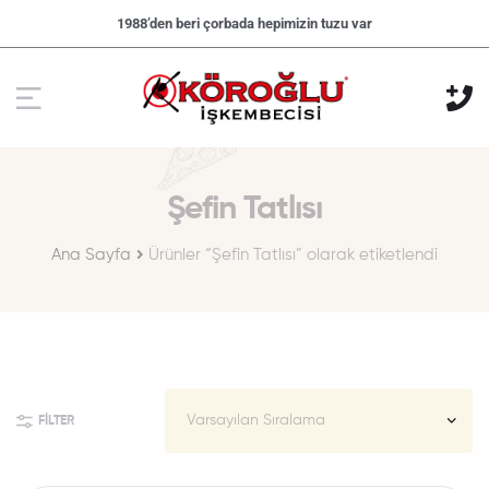
1988’den beri çorbada hepimizin tuzu var
Şefin Tatlısı
Ana Sayfa
Ürünler “Şefin Tatlısı” olarak etiketlendi
FILTER