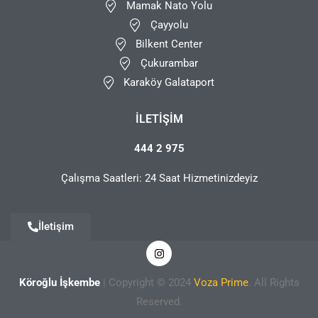
Mamak Nato Yolu
Çayyolu
Bilkent Center
Çukurambar
Karaköy Galataport
İLETIŞIM
444 2 975
Çalışma Saatleri: 24 Saat Hizmetinizdeyiz
İletişim
Köroğlu İşkembe
| Copyright © 2024
Voza Prime
. All Rights
Reserved.