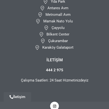
Yda Park
Antares Avm
Metromall Avm
Mamak Nato Yolu
Çayyolu
Bilkent Center
Çukurambar
Karaköy Galataport
İLETIŞIM
444 2 975
Çalışma Saatleri: 24 Saat Hizmetinizdeyiz
İletişim