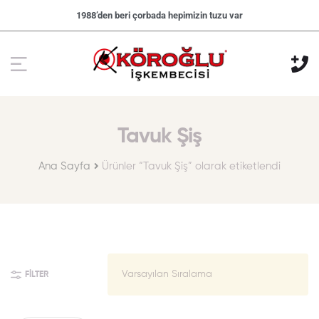
1988’den beri çorbada hepimizin tuzu var
Tavuk Şiş
Ana Sayfa
Ürünler “Tavuk Şiş” olarak etiketlendi
FILTER