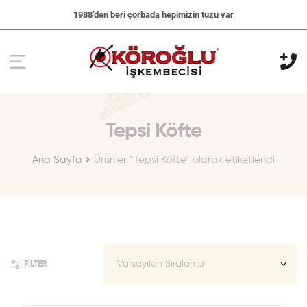
1988’den beri çorbada hepimizin tuzu var
Tepsi Köfte
Ana Sayfa
Ürünler “Tepsi Köfte” olarak etiketlendi
FILTER