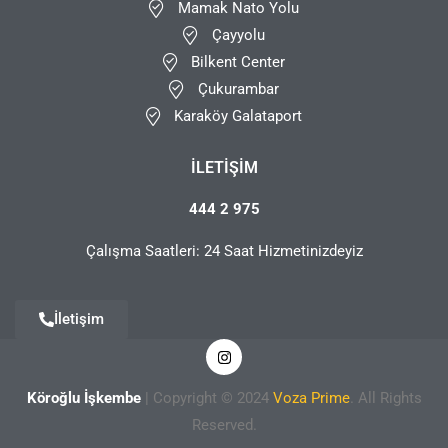
Mamak Nato Yolu
Çayyolu
Bilkent Center
Çukurambar
Karaköy Galataport
İLETIŞIM
444 2 975
Çalışma Saatleri: 24 Saat Hizmetinizdeyiz
İletişim
Köroğlu İşkembe
| Copyright © 2024
Voza Prime
. All Rights
Reserved.