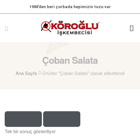
1988’den beri çorbada hepimizin tuzu var
Çoban Salata
Ana Sayfa
Ürünler “Çoban Salata” olarak etiketlendi
FILTER
FILTER
Tek bir sonuç gösteriliyor