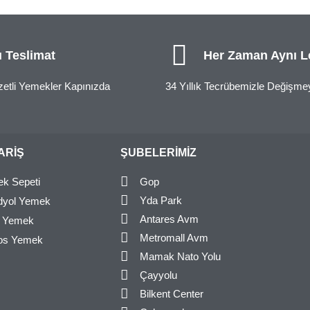
ı Teslimat
Her Zaman Aynı L
zetli Yemekler Kapınızda
34 Yıllık Tecrübemizle Değişm
PARIŞ
ŞUBELERIMIZ
Gop
k Sepeti
Yda Park
dyol Yemek
Antares Avm
r Yemek
Metromall Avm
os Yemek
Mamak Nato Yolu
Çayyolu
Bilkent Center