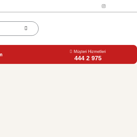
Müşteri Hizmetleri
im
444 2 975