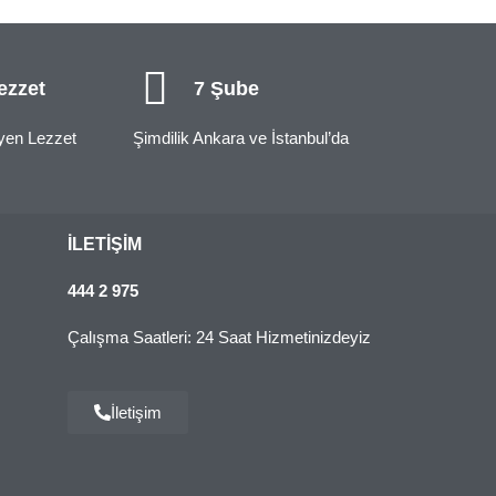
ezzet
7 Şube
eyen Lezzet
Şimdilik Ankara ve İstanbul’da
İLETIŞIM
444 2 975
Çalışma Saatleri: 24 Saat Hizmetinizdeyiz
İletişim