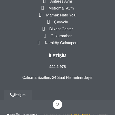
Antares Avm
Metromall Avm
Mamak Nato Yolu
Çayyolu
Bilkent Center
Çukurambar
Karaköy Galataport
İLETIŞIM
444 2 975
Çalışma Saatleri: 24 Saat Hizmetinizdeyiz
İletişim