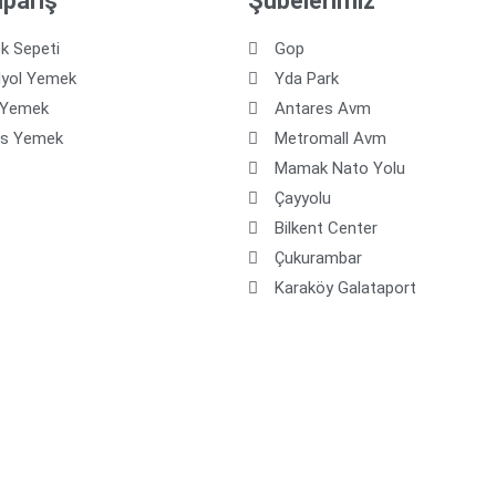
ipariş
Şubelerimiz
k Sepeti
Gop
dyol Yemek
Yda Park
 Yemek
Antares Avm
os Yemek
Metromall Avm
Mamak Nato Yolu
Çayyolu
Bilkent Center
Çukurambar
Karaköy Galataport