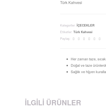
Türk Kahvesi
Kategoriler:
İÇECEKLER
Etiketler:
Türk Kahvesi
Facebook
Twitter
Linkedin
Google+
Pintere
Ema
Paylaş:
Her zaman taze, sıcak
Doğal ve taze ürünlerd
Sağlık ve hijyen kuralla
İLGILI ÜRÜNLER