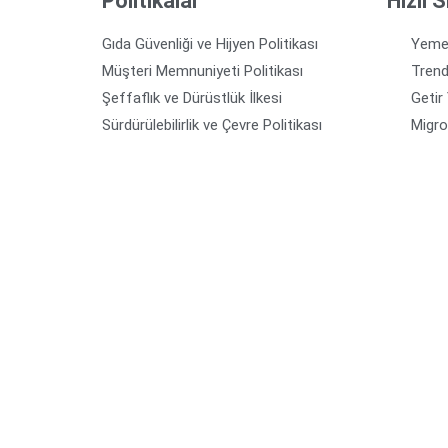
Politikalar
Hızlı S
Gıda Güvenliği ve Hijyen Politikası
Yeme
Müşteri Memnuniyeti Politikası
Tren
Şeffaflık ve Dürüstlük İlkesi
Getir
Sürdürülebilirlik ve Çevre Politikası
Migr