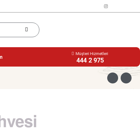
Müşteri Hizmetleri
im
444 2 975
hvesi