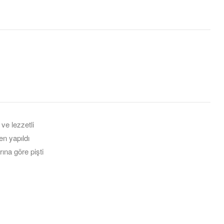
st
il
 ve lezzetli
en yapıldı
rına göre pişti