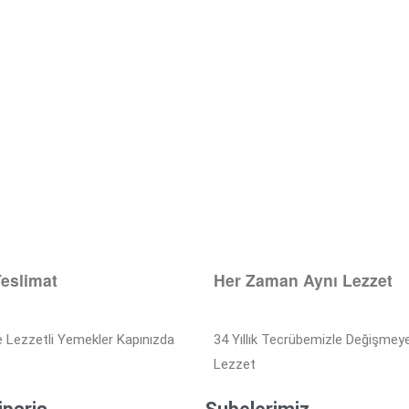
Teslimat
Her Zaman Aynı Lezzet
e Lezzetli Yemekler Kapınızda
34 Yıllık Tecrübemizle Değişmey
Lezzet