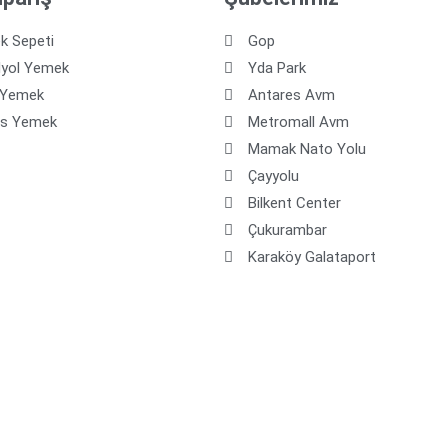
k Sepeti
Gop
dyol Yemek
Yda Park
 Yemek
Antares Avm
os Yemek
Metromall Avm
Mamak Nato Yolu
Çayyolu
Bilkent Center
Çukurambar
Karaköy Galataport