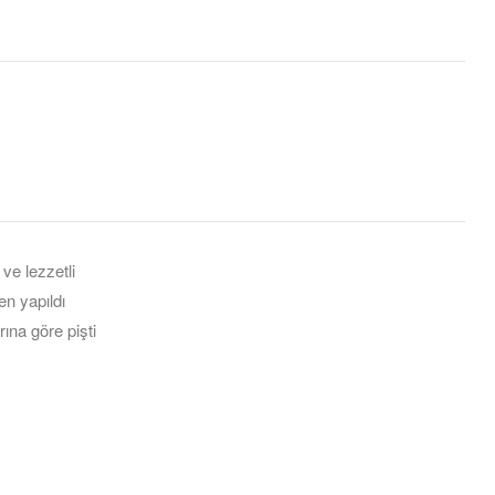
st
il
 ve lezzetli
en yapıldı
rına göre pişti