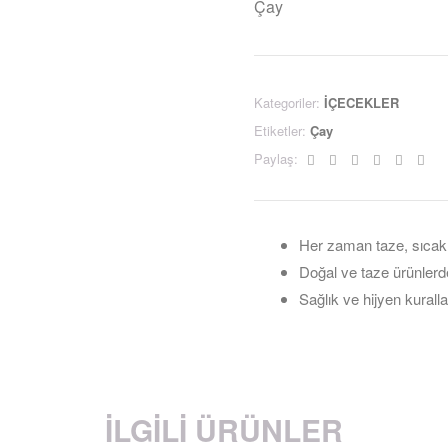
Çay
Kategoriler:
İÇECEKLER
Etiketler:
Çay
Facebook
Twitter
Linkedin
Google+
Pintere
Ema
Paylaş:
Her zaman taze, sıcak
Doğal ve taze ürünlerd
Sağlık ve hijyen kuralla
İLGILI ÜRÜNLER