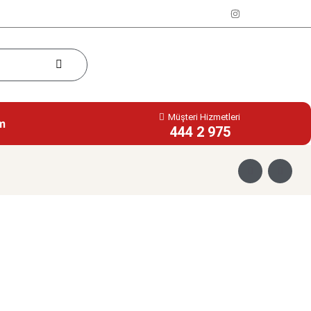
Müşteri Hizmetleri
im
444 2 975