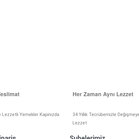
Teslimat
Her Zaman Aynı Lezzet
e Lezzetli Yemekler Kapınızda
34 Yıllık Tecrübemizle Değişmey
Lezzet
ipariş
Şubelerimiz