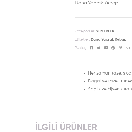
Dana Yaprak Kebap
Kategoriler:
YEMEKLER
Etiketler:
Dana Yaprak Kebap
Facebook
Twitter
Linkedin
Google+
Pinte
E
Paylaş:
Her zaman taze, sıcak
Doğal ve taze ürünle
Sağlık ve hijyen kurall
İLGILI ÜRÜNLER