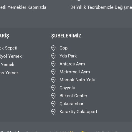
etli Yemekler Kapınızda
34 Yıllık Tecrübemizle Değişm
ARIŞ
ŞUBELERIMIZ
Gop
k Sepeti
Yda Park
dyol Yemek
Antares Avm
r Yemek
Metromall Avm
os Yemek
Mamak Nato Yolu
Çayyolu
Bilkent Center
Çukurambar
Karaköy Galataport