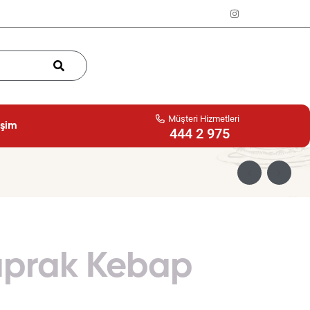
Müşteri Hizmetleri
işim
444 2 975
aprak Kebap