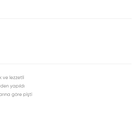
rest
mail
 ve lezzetli
rden yapıldı
arına göre pişti