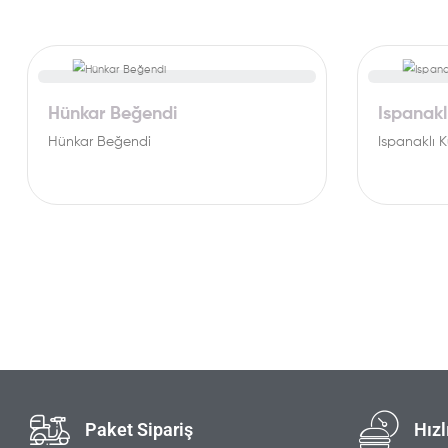
Hünkar Beğendi
Ispanak
Hünkar Beğendi
Ispanaklı
Paket Sipariş
Hızl