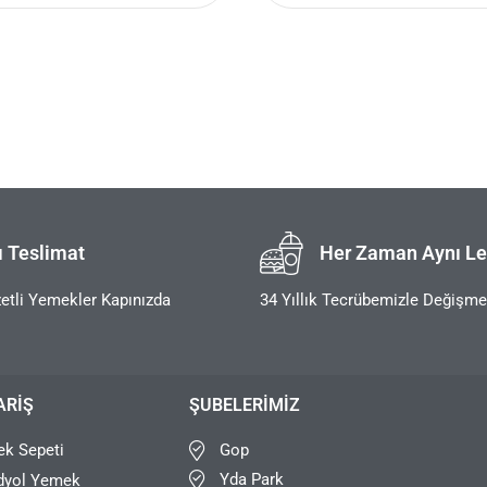
ı Teslimat
Her Zaman Aynı Le
etli Yemekler Kapınızda
34 Yıllık Tecrübemizle Değişm
ARIŞ
ŞUBELERIMIZ
Gop
k Sepeti
Yda Park
dyol Yemek