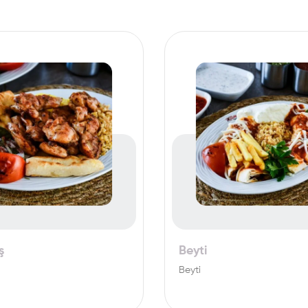
ş
Beyti
Beyti