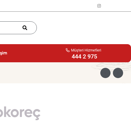
Müşteri Hizmetleri
işim
444 2 975
okoreç