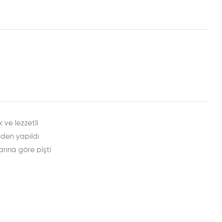
rest
mail
 ve lezzetli
rden yapıldı
arına göre pişti