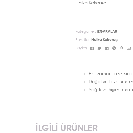
Halka Kokoreç
Kategoriler:
IZGARALAR
Etiketler:
Halka Kokoreç
Facebook
Twitter
Linkedin
Google+
Pinte
E
Paylaş:
Her zaman taze, sıcak
Doğal ve taze ürünle
Sağlık ve hijyen kurall
İLGILI ÜRÜNLER