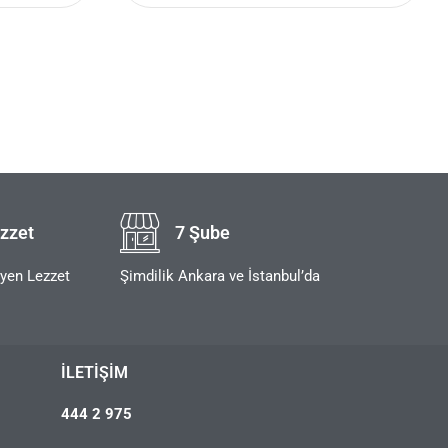
zzet
7 Şube
eyen Lezzet
Şimdilik Ankara ve İstanbul’da
İLETIŞIM
444 2 975