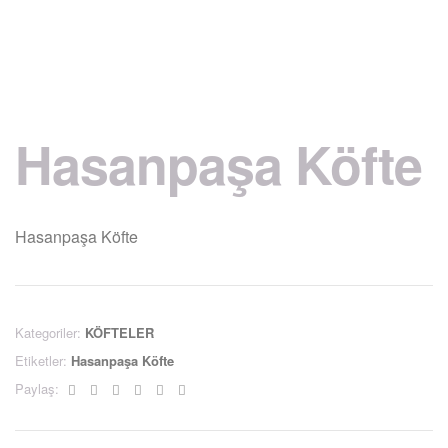
Hasanpaşa Köfte
Hasanpaşa Köfte
Kategoriler:
KÖFTELER
Etiketler:
Hasanpaşa Köfte
Facebook
Twitter
Linkedin
Google+
Pinterest
Email
Paylaş: