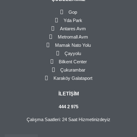
Gop
Yda Park
Antares Avm
Metromall Avm
Mamak Nato Yolu
Çayyolu
Bilkent Center
Çukurambar
Karaköy Galataport
İLETIŞIM
444 2 975
Çalışma Saatleri: 24 Saat Hizmetinizdeyiz