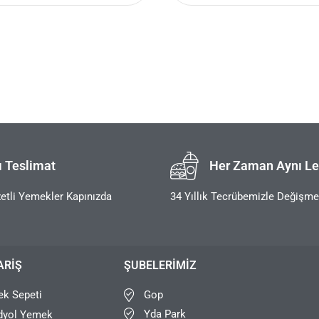
ı Teslimat
Her Zaman Aynı Le
etli Yemekler Kapınızda
34 Yıllık Tecrübemizle Değişm
ARIŞ
ŞUBELERIMIZ
Gop
k Sepeti
Yda Park
dyol Yemek