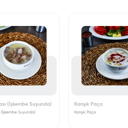
ası (İşkembe Suyunda)
Karışık Paça
ı (İşkembe Suyunda)
Karışık Paça