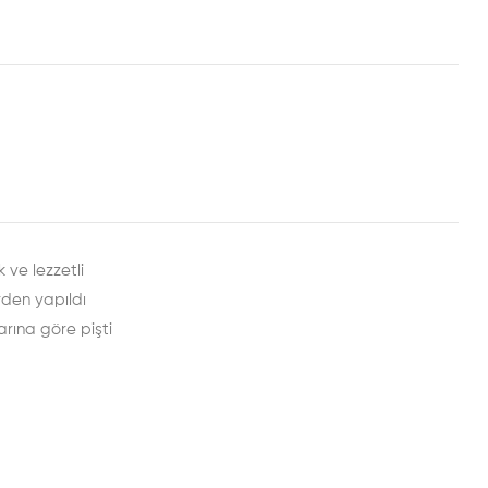
rest
mail
 ve lezzetli
rden yapıldı
arına göre pişti