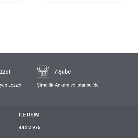
zzet
7 Şube
eyen Lezzet
Şimdilik Ankara ve İstanbul’da
İLETIŞIM
444 2 975