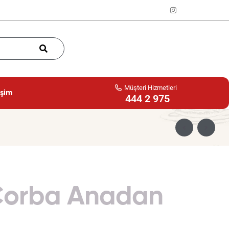
Müşteri Hizmetleri
işim
444 2 975
 Çorba Anadan