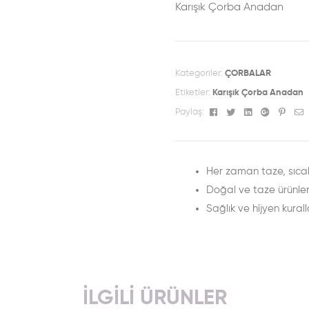
Karışık Çorba Anadan
Kategoriler:
ÇORBALAR
Etiketler:
Karışık Çorba Anadan
Facebook
Twitter
Linkedin
Google+
Pinte
E
Paylaş:
Her zaman taze, sıcak
Doğal ve taze ürünle
Sağlık ve hijyen kurall
İLGILI ÜRÜNLER