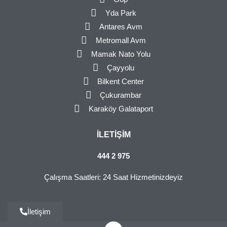
Yda Park
Antares Avm
Metromall Avm
Mamak Nato Yolu
Çayyolu
Bilkent Center
Çukurambar
Karaköy Galataport
İLETIŞIM
444 2 975
Çalışma Saatleri: 24 Saat Hizmetinizdeyiz
İletişim