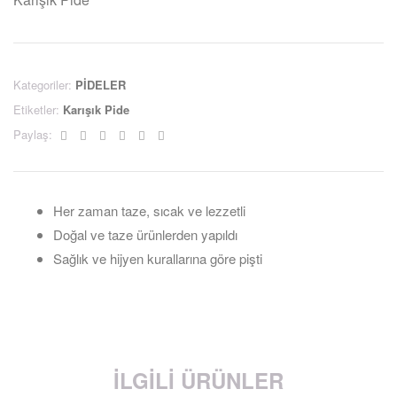
Kategoriler:
PİDELER
Etiketler:
Karışık Pide
Facebook
Twitter
Linkedin
Google+
Pinterest
Email
Paylaş:
Her zaman taze, sıcak ve lezzetli
Doğal ve taze ürünlerden yapıldı
Sağlık ve hijyen kurallarına göre pişti
İLGILI ÜRÜNLER