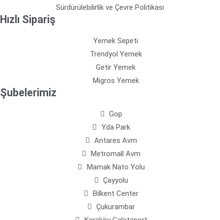
Sürdürülebilirlik ve Çevre Politikası
Hızlı Sipariş
Yemek Sepeti
Trendyol Yemek
Getir Yemek
Migros Yemek
Şubelerimiz
Gop
Yda Park
Antares Avm
Metromall Avm
Mamak Nato Yolu
Çayyolu
Bilkent Center
Çukurambar
Karaköy Galataport