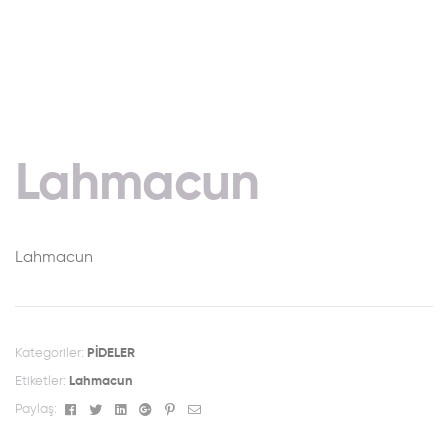
Lahmacun
Lahmacun
Kategoriler:
PİDELER
Etiketler:
Lahmacun
Facebook
Twitter
Linkedin
Google+
Pinterest
Email
Paylaş: