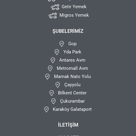
Getir Yemek
Migros Yemek
ŞUBELERIMIZ
Gop
Yda Park
Antares Avm
Metromall Avm
Mamak Nato Yolu
Çayyolu
Bilkent Center
Çukurambar
Karaköy Galataport
İLETIŞIM