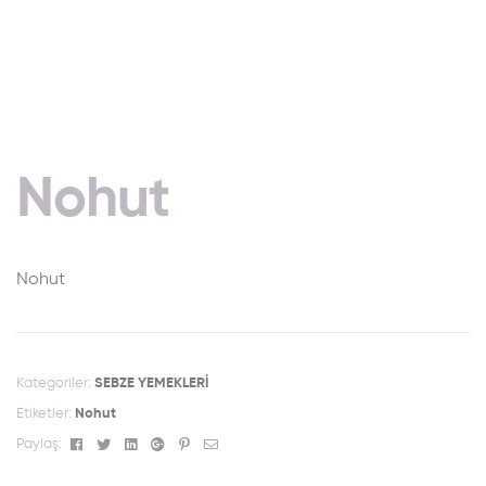
Nohut
Nohut
Kategoriler:
SEBZE YEMEKLERİ
Etiketler:
Nohut
Facebook
Twitter
Linkedin
Google+
Pinterest
Email
Paylaş: