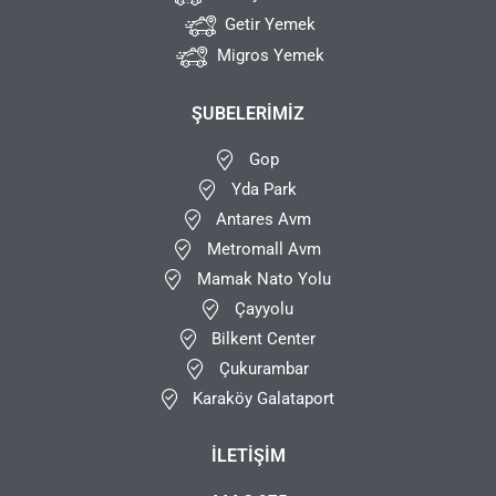
Getir Yemek
Migros Yemek
ŞUBELERIMIZ
Gop
Yda Park
Antares Avm
Metromall Avm
Mamak Nato Yolu
Çayyolu
Bilkent Center
Çukurambar
Karaköy Galataport
İLETIŞIM