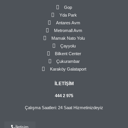
Gop
Yda Park
Antares Avm
Metromall Avm
Mamak Nato Yolu
Çayyolu
Bilkent Center
Çukurambar
Karaköy Galataport
İLETIŞIM
444 2 975
Çalışma Saatleri: 24 Saat Hizmetinizdeyiz
İletişim