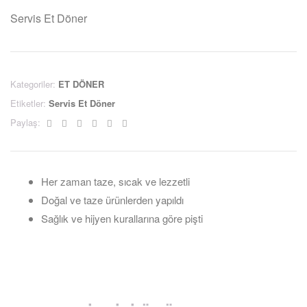
Servis Et Döner
Kategoriler:
ET DÖNER
Etiketler:
Servis Et Döner
Facebook
Twitter
Linkedin
Google+
Pinterest
Email
Paylaş:
Her zaman taze, sıcak ve lezzetli
Doğal ve taze ürünlerden yapıldı
Sağlık ve hijyen kurallarına göre pişti