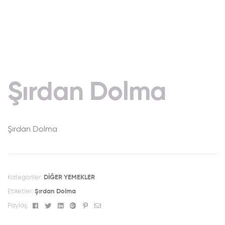
Şırdan Dolma
Şırdan Dolma
Kategoriler:
DİĞER YEMEKLER
Etiketler:
Şırdan Dolma
Facebook
Twitter
Linkedin
Google+
Pinterest
Email
Paylaş: