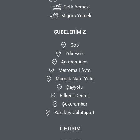
Getir Yemek
Migros Yemek
ŞUBELERIMIZ
Gop
Yda Park
Antares Avm
Metromall Avm
Mamak Nato Yolu
Çayyolu
Bilkent Center
Çukurambar
Karaköy Galataport
İLETIŞIM