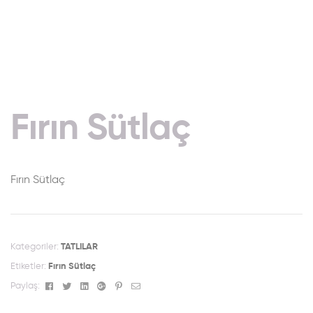
Fırın Sütlaç
Fırın Sütlaç
Kategoriler:
TATLILAR
Etiketler:
Fırın Sütlaç
Facebook
Twitter
Linkedin
Google+
Pinterest
Email
Paylaş: