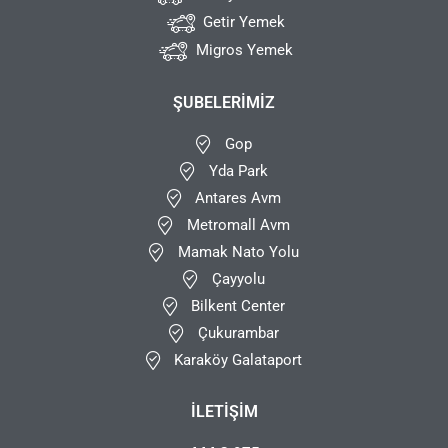
Getir Yemek
Migros Yemek
ŞUBELERIMIZ
Gop
Yda Park
Antares Avm
Metromall Avm
Mamak Nato Yolu
Çayyolu
Bilkent Center
Çukurambar
Karaköy Galataport
İLETIŞIM