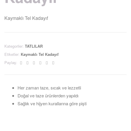
Kaymaklı Tel Kadayıf
Kategoriler:
TATLILAR
Etiketler:
Kaymaklı Tel Kadayıf
Facebook
Twitter
Linkedin
Google+
Pinterest
Email
Paylaş:
Her zaman taze, sıcak ve lezzetli
Doğal ve taze ürünlerden yapıldı
Sağlık ve hijyen kurallarına göre pişti