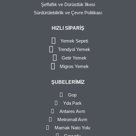
Şeffaflık ve Dürüstlük İlkesi
Sürdürülebilirlik ve Çevre Politikası
HIZLI SIPARIŞ
Yemek Sepeti
Trendyol Yemek
Getir Yemek
Migros Yemek
ŞUBELERIMIZ
Gop
Yda Park
Antares Avm
Metromall Avm
Mamak Nato Yolu
Çayyolu