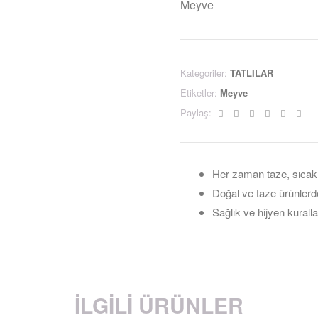
Meyve
Kategoriler:
TATLILAR
Etiketler:
Meyve
Facebook
Twitter
Linkedin
Google+
Pintere
Ema
Paylaş:
Her zaman taze, sıcak
Doğal ve taze ürünlerd
Sağlık ve hijyen kuralla
İLGILI ÜRÜNLER