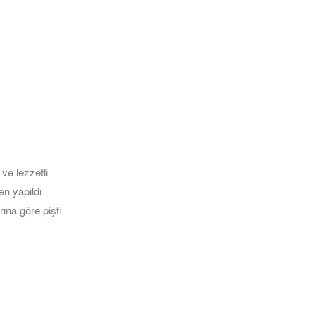
st
il
 ve lezzetli
en yapıldı
rına göre pişti