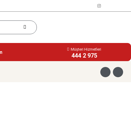
Müşteri Hizmetleri
im
444 2 975