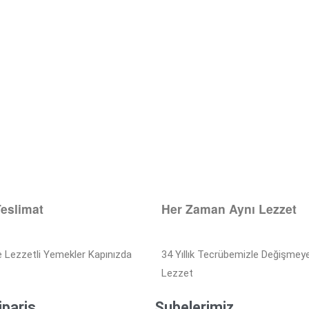
Teslimat
Her Zaman Aynı Lezzet
e Lezzetli Yemekler Kapınızda
34 Yıllık Tecrübemizle Değişmey
Lezzet
ipariş
Şubelerimiz