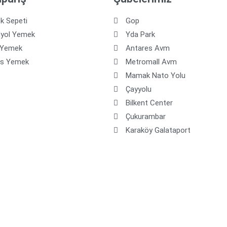
k Sepeti
Gop
dyol Yemek
Yda Park
 Yemek
Antares Avm
os Yemek
Metromall Avm
Mamak Nato Yolu
Çayyolu
Bilkent Center
Çukurambar
Karaköy Galataport