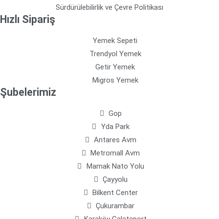
Sürdürülebilirlik ve Çevre Politikası
Hızlı Sipariş
Yemek Sepeti
Trendyol Yemek
Getir Yemek
Migros Yemek
Şubelerimiz
Gop
Yda Park
Antares Avm
Metromall Avm
Mamak Nato Yolu
Çayyolu
Bilkent Center
Çukurambar
Karaköy Galataport