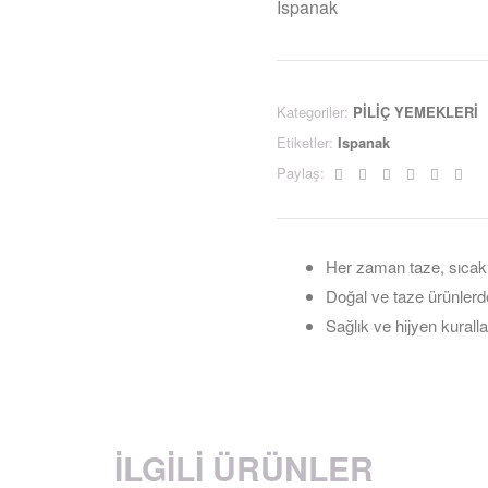
Ispanak
Kategoriler:
PİLİÇ YEMEKLERİ
Etiketler:
Ispanak
Facebook
Twitter
Linkedin
Google+
Pintere
Ema
Paylaş:
Her zaman taze, sıcak
Doğal ve taze ürünlerd
Sağlık ve hijyen kuralla
İLGILI ÜRÜNLER