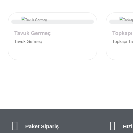
Tavuk Germeç
Topkapı
Tavuk Germeç
Topkapı T
Paket Sipariş
Hızl