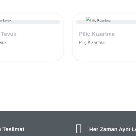
 Tavuk
Piliç Kızartma
avuk
Piliç Kızartma
ı Teslimat
Her Zaman Aynı L