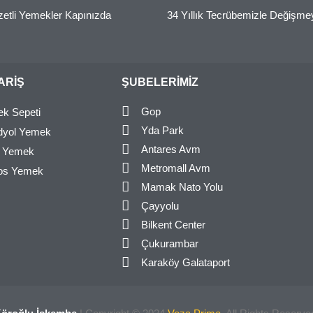
zetli Yemekler Kapınızda
34 Yıllık Tecrübemizle Değişm
PARIŞ
ŞUBELERIMIZ
Gop
k Sepeti
Yda Park
dyol Yemek
Antares Avm
r Yemek
Metromall Avm
os Yemek
Mamak Nato Yolu
Çayyolu
Bilkent Center
Çukurambar
Karaköy Galataport