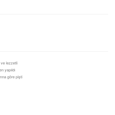
st
il
 ve lezzetli
en yapıldı
rına göre pişti