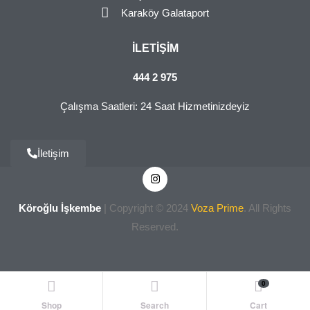
Karaköy Galataport
İLETIŞIM
444 2 975
Çalışma Saatleri: 24 Saat Hizmetinizdeyiz
İletişim
Köroğlu İşkembe
| Copyright © 2024
Voza Prime
. All Rights
Reserved.
0
Shop
Search
Cart