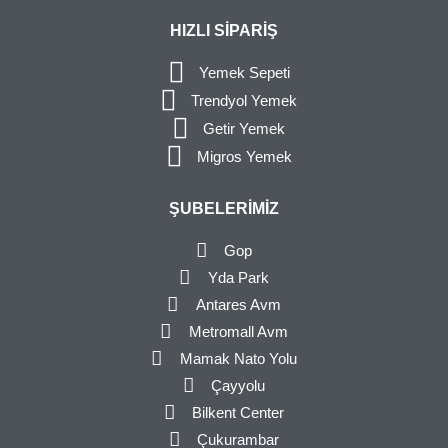
HIZLI SIPARIŞ
Yemek Sepeti
Trendyol Yemek
Getir Yemek
Migros Yemek
ŞUBELERIMIZ
Gop
Yda Park
Antares Avm
Metromall Avm
Mamak Nato Yolu
Çayyolu
Bilkent Center
Çukurambar