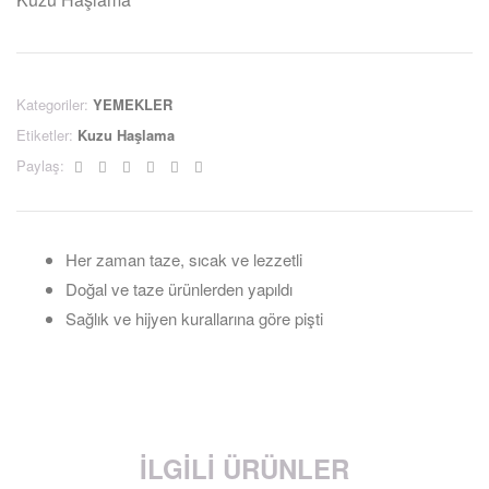
Kategoriler:
YEMEKLER
Etiketler:
Kuzu Haşlama
Facebook
Twitter
Linkedin
Google+
Pinterest
Email
Paylaş:
Her zaman taze, sıcak ve lezzetli
Doğal ve taze ürünlerden yapıldı
Sağlık ve hijyen kurallarına göre pişti
İLGILI ÜRÜNLER