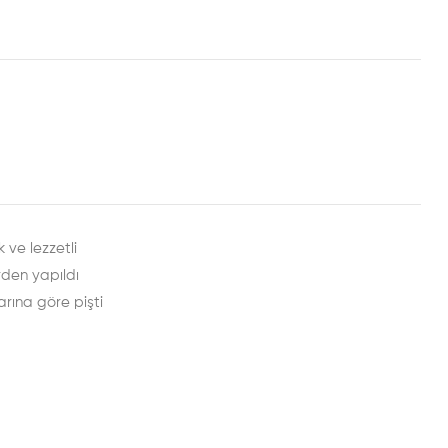
rest
mail
 ve lezzetli
rden yapıldı
arına göre pişti