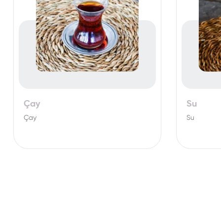
Çay
Su
Çay
Su