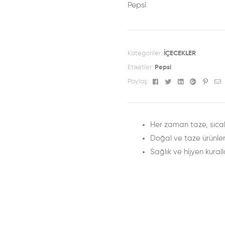
Pepsi
Kategoriler:
İÇECEKLER
Etiketler:
Pepsi
Facebook
Twitter
Linkedin
Google+
Pinte
E
Paylaş:
Her zaman taze, sıcak
Doğal ve taze ürünle
Sağlık ve hijyen kurall