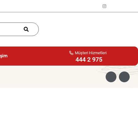
Müşteri Hizmetleri
işim
444 2 975