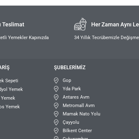
ı Teslimat
Her Zaman Aynı Le
etli Yemekler Kapınızda
34 Yıllık Tecrübemizle Değişm
ARIŞ
ŞUBELERIMIZ
Gop
k Sepeti
Yda Park
dyol Yemek
Antares Avm
r Yemek
Metromall Avm
os Yemek
Mamak Nato Yolu
Çayyolu
Bilkent Center