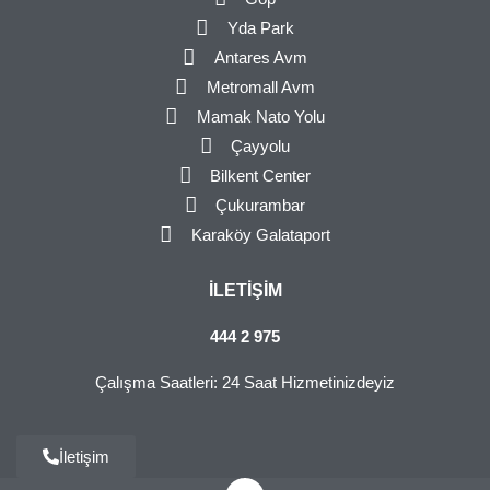
Yda Park
Antares Avm
Metromall Avm
Mamak Nato Yolu
Çayyolu
Bilkent Center
Çukurambar
Karaköy Galataport
İLETIŞIM
444 2 975
Çalışma Saatleri: 24 Saat Hizmetinizdeyiz
İletişim