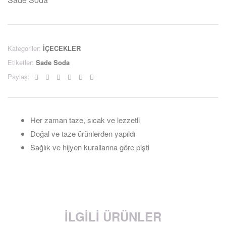
Kategoriler:
İÇECEKLER
Etiketler:
Sade Soda
Facebook
Twitter
Linkedin
Google+
Pinterest
Email
Paylaş:
Her zaman taze, sıcak ve lezzetli
Doğal ve taze ürünlerden yapıldı
Sağlık ve hijyen kurallarına göre pişti
İLGILI ÜRÜNLER