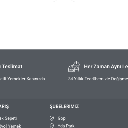
ı Teslimat
Her Zaman Aynı Le
etli Yemekler Kapınızda
34 Yıllık Tecrübemizle Değişm
ARIŞ
ŞUBELERIMIZ
Gop
k Sepeti
Yda Park
dyol Yemek