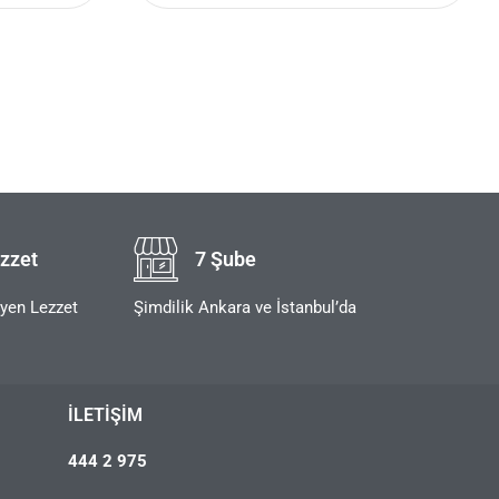
zzet
7 Şube
eyen Lezzet
Şimdilik Ankara ve İstanbul’da
İLETIŞIM
444 2 975