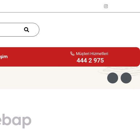
Müşteri Hizmetleri
işim
444 2 975
Kebap