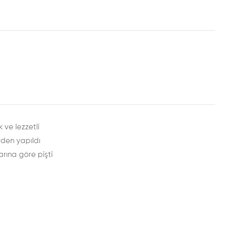
rest
mail
 ve lezzetli
rden yapıldı
arına göre pişti