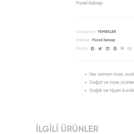
Püreli Kebap
Kategoriler:
YEMEKLER
Etiketler:
Püreli Kebap
Facebook
Twitter
Linkedin
Google+
Pinte
E
Paylaş:
Her zaman taze, sıcak
Doğal ve taze ürünle
Sağlık ve hijyen kurall
İLGILI ÜRÜNLER